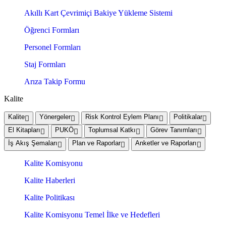
Akıllı Kart Çevrimiçi Bakiye Yükleme Sistemi
Öğrenci Formları
Personel Formları
Staj Formları
Arıza Takip Formu
Kalite
Kalite
Yönergeler
Risk Kontrol Eylem Planı
Politikalar
El Kitapları
PUKÖ
Toplumsal Katkı
Görev Tanımları
İş Akış Şemaları
Plan ve Raporlar
Anketler ve Raporları
Kalite Komisyonu
Kalite Haberleri
Kalite Politikası
Kalite Komisyonu Temel İlke ve Hedefleri