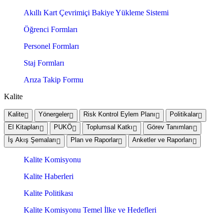
Akıllı Kart Çevrimiçi Bakiye Yükleme Sistemi
Öğrenci Formları
Personel Formları
Staj Formları
Arıza Takip Formu
Kalite
Kalite
Yönergeler
Risk Kontrol Eylem Planı
Politikalar
El Kitapları
PUKÖ
Toplumsal Katkı
Görev Tanımları
İş Akış Şemaları
Plan ve Raporlar
Anketler ve Raporları
Kalite Komisyonu
Kalite Haberleri
Kalite Politikası
Kalite Komisyonu Temel İlke ve Hedefleri