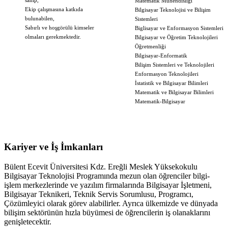
sahip,
Matematik Mühendisliği
Ekip çalışmasına katkıda
Bilgisayar Teknolojisi ve Bilişim
bulunabilen,
Sistemleri
Sabırlı ve hoşgörülü kimseler
Biglisayar ve Enformasyon Sistemleri
olmaları gerekmektedir.
Bilgisayar ve Öğretim Teknolojileri
Öğretmenliği
Bilgisayar-Enformatik
Bilişim Sistemleri ve Teknolojileri
Enformasyon Teknolojileri
İstatistik ve Bilgisayar Bilimleri
Matematik ve Bilgisayar Bilimleri
Matematik-Bilgisayar
Kariyer ve İş İmkanları
Bülent Ecevit Üniversitesi Kdz. Ereğli Meslek Yüksekokulu
Bilgisayar Teknolojisi Programında mezun olan öğrenciler bilgi-
işlem merkezlerinde ve yazılım firmalarında Bilgisayar İşletmeni,
Bilgisayar Teknikeri, Teknik Servis Sorumlusu, Programcı,
Çözümleyici olarak görev alabilirler. Ayrıca ülkemizde ve dünyada
bilişim sektörünün hızla büyümesi de öğrencilerin iş olanaklarını
genişletecektir.