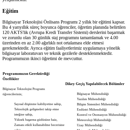
Eğitim
Bilgi
sayar Teknolojisi
Önlisans Programı 2 yıllık bir eğitimi kapsar.
Bu 4 yarıyıllık süreç boyunca öğrenciler, öğretim planında belirtilen
120 AKTS'lik (Avrupa Kredi Transfer Sistemi) derslerini başarmak
ve zorunlu olan 30 günlük staj programını tamamlamak ve 4.00
üzerinden en az 2.00 ağırlıklı not ortalaması elde etmesi
gerekmektedir. Ayrıca eğitim faaliyetlerimiz uygulamaya yönelik
bilgisayar laboratuvarı ve teknik gezilerle desteklenmektedir.
Programımızın ikinci öğretimi de mevcuttur.
Programımızın Gerektirdiği
Özellikler
Dikey Geçiş Yapılabilecek Bölümler
Bilgi
sayar Teknolojisi
Programı
Bilgisayar Mühendisliği
öğrencilerinin;
Yazılım Mühendisliği
Sayısal düşünme kabiliyetine sahip,
Bilişim Sistemleri Mühendisliği
Teknolojik gelişmeleri takip etme
Endüstri Mühendisliği
isteğine sahip,
Kontrol ve Otomasyon Mühendisliği
Yüksek başarma güdüsüne haiz,
Meteoroloji Mühendisliği
Zamanı etkili kullanabilme becerisine
Uzay Mühendisliği