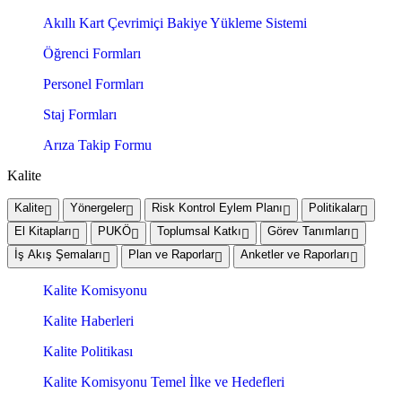
Akıllı Kart Çevrimiçi Bakiye Yükleme Sistemi
Öğrenci Formları
Personel Formları
Staj Formları
Arıza Takip Formu
Kalite
Kalite
Yönergeler
Risk Kontrol Eylem Planı
Politikalar
El Kitapları
PUKÖ
Toplumsal Katkı
Görev Tanımları
İş Akış Şemaları
Plan ve Raporlar
Anketler ve Raporları
Kalite Komisyonu
Kalite Haberleri
Kalite Politikası
Kalite Komisyonu Temel İlke ve Hedefleri