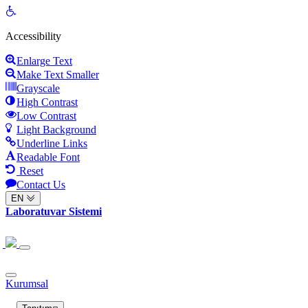
Open
toolbar
Accessibility
Enlarge Text
Make Text Smaller
Grayscale
High Contrast
Low Contrast
Light Background
Underline Links
Readable Font
Reset
Contact Us
EN
Laboratuvar Sistemi
Kurumsal