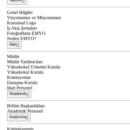
Tanıtım
Genel Bilgiler
Vizyonumuz ve Misyonumuz
Kurumsal Logo
İş Akış Şemaları
Fotoğraflarla EMYO
Neden EMYO?
İdari
Müdür
Müdür Yardımcıları
Yüksekokul Yönetim Kurulu
Yüksekokul Kurulu
Komisyonlar
Danışma Kurulu
İdari Personel
Akademik
Bölüm Başkanlıkları
Akademik Personel
Araştırma
Kütüphanemiz