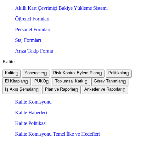
Akıllı Kart Çevrimiçi Bakiye Yükleme Sistemi
Öğrenci Formları
Personel Formları
Staj Formları
Arıza Takip Formu
Kalite
Kalite
Yönergeler
Risk Kontrol Eylem Planı
Politikalar
El Kitapları
PUKÖ
Toplumsal Katkı
Görev Tanımları
İş Akış Şemaları
Plan ve Raporlar
Anketler ve Raporları
Kalite Komisyonu
Kalite Haberleri
Kalite Politikası
Kalite Komisyonu Temel İlke ve Hedefleri