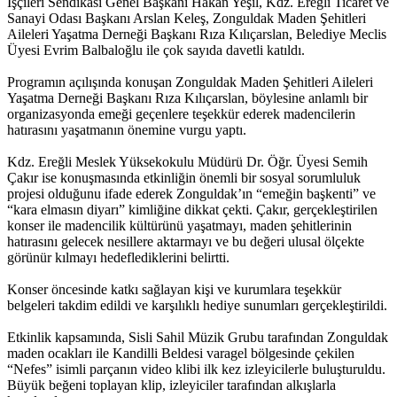
İşçileri Sendikası Genel Başkanı Hakan Yeşil, Kdz. Ereğli Ticaret ve
Sanayi Odası Başkanı Arslan Keleş, Zonguldak Maden Şehitleri
Aileleri Yaşatma Derneği Başkanı Rıza Kılıçarslan, Belediye Meclis
Üyesi Evrim Balbaloğlu ile çok sayıda davetli katıldı.
Programın açılışında konuşan Zonguldak Maden Şehitleri Aileleri
Yaşatma Derneği Başkanı Rıza Kılıçarslan, böylesine anlamlı bir
organizasyonda emeği geçenlere teşekkür ederek madencilerin
hatırasını yaşatmanın önemine vurgu yaptı.
Kdz. Ereğli Meslek Yüksekokulu Müdürü Dr. Öğr. Üyesi Semih
Çakır ise konuşmasında etkinliğin önemli bir sosyal sorumluluk
projesi olduğunu ifade ederek Zonguldak’ın “emeğin başkenti” ve
“kara elmasın diyarı” kimliğine dikkat çekti. Çakır, gerçekleştirilen
konser ile madencilik kültürünü yaşatmayı, maden şehitlerinin
hatırasını gelecek nesillere aktarmayı ve bu değeri ulusal ölçekte
görünür kılmayı hedeflediklerini belirtti.
Konser öncesinde katkı sağlayan kişi ve kurumlara teşekkür
belgeleri takdim edildi ve karşılıklı hediye sunumları gerçekleştirildi.
Etkinlik kapsamında, Sisli Sahil Müzik Grubu tarafından Zonguldak
maden ocakları ile Kandilli Beldesi varagel bölgesinde çekilen
“Nefes” isimli parçanın video klibi ilk kez izleyicilerle buluşturuldu.
Büyük beğeni toplayan klip, izleyiciler tarafından alkışlarla