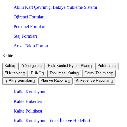
Akıllı Kart Çevrimiçi Bakiye Yükleme Sistemi
Öğrenci Formları
Personel Formları
Staj Formları
Arıza Takip Formu
Kalite
Kalite
Yönergeler
Risk Kontrol Eylem Planı
Politikalar
El Kitapları
PUKÖ
Toplumsal Katkı
Görev Tanımları
İş Akış Şemaları
Plan ve Raporlar
Anketler ve Raporları
Kalite Komisyonu
Kalite Haberleri
Kalite Politikası
Kalite Komisyonu Temel İlke ve Hedefleri