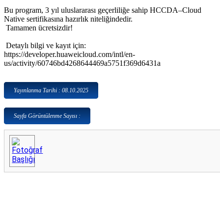
Bu program, 3 yıl uluslararası geçerliliğe sahip HCCDA–Cloud
Native sertifikasına hazırlık niteliğindedir.
Tamamen ücretsizdir!
Detaylı bilgi ve kayıt için:
https://developer.huaweicloud.com/intl/en-
us/activity/60746bd4268644469a5751f369d6431a
Yayınlanma Tarihi : 08.10.2025
Sayfa Görüntülenme Sayısı :