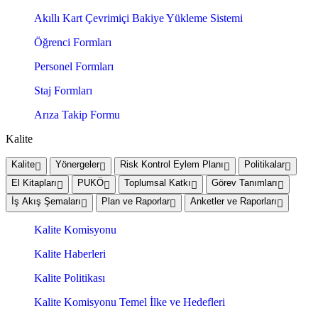
Akıllı Kart Çevrimiçi Bakiye Yükleme Sistemi
Öğrenci Formları
Personel Formları
Staj Formları
Arıza Takip Formu
Kalite
Kalite
Yönergeler
Risk Kontrol Eylem Planı
Politikalar
El Kitapları
PUKÖ
Toplumsal Katkı
Görev Tanımları
İş Akış Şemaları
Plan ve Raporlar
Anketler ve Raporları
Kalite Komisyonu
Kalite Haberleri
Kalite Politikası
Kalite Komisyonu Temel İlke ve Hedefleri