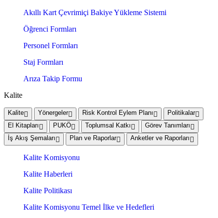
Akıllı Kart Çevrimiçi Bakiye Yükleme Sistemi
Öğrenci Formları
Personel Formları
Staj Formları
Arıza Takip Formu
Kalite
Kalite
Yönergeler
Risk Kontrol Eylem Planı
Politikalar
El Kitapları
PUKÖ
Toplumsal Katkı
Görev Tanımları
İş Akış Şemaları
Plan ve Raporlar
Anketler ve Raporları
Kalite Komisyonu
Kalite Haberleri
Kalite Politikası
Kalite Komisyonu Temel İlke ve Hedefleri