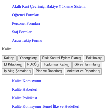
Akıllı Kart Çevrimiçi Bakiye Yükleme Sistemi
Öğrenci Formları
Personel Formları
Staj Formları
Arıza Takip Formu
Kalite
Kalite
Yönergeler
Risk Kontrol Eylem Planı
Politikalar
El Kitapları
PUKÖ
Toplumsal Katkı
Görev Tanımları
İş Akış Şemaları
Plan ve Raporlar
Anketler ve Raporları
Kalite Komisyonu
Kalite Haberleri
Kalite Politikası
Kalite Komisyonu Temel İlke ve Hedefleri