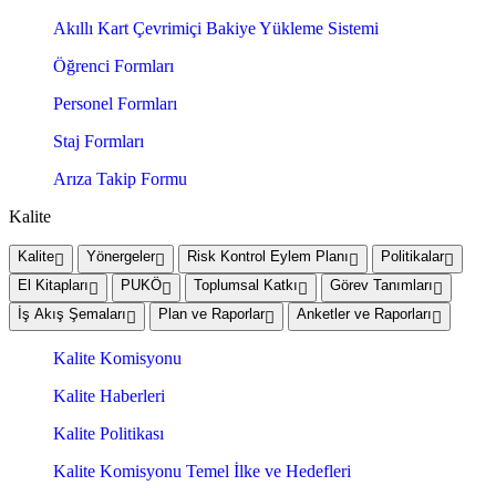
Akıllı Kart Çevrimiçi Bakiye Yükleme Sistemi
Öğrenci Formları
Personel Formları
Staj Formları
Arıza Takip Formu
Kalite
Kalite
Yönergeler
Risk Kontrol Eylem Planı
Politikalar
El Kitapları
PUKÖ
Toplumsal Katkı
Görev Tanımları
İş Akış Şemaları
Plan ve Raporlar
Anketler ve Raporları
Kalite Komisyonu
Kalite Haberleri
Kalite Politikası
Kalite Komisyonu Temel İlke ve Hedefleri