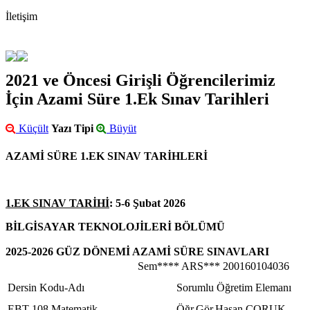
İletişim
2021 ve Öncesi Girişli Öğrencilerimiz
İçin Azami Süre 1.Ek Sınav Tarihleri
Küçült
Yazı Tipi
Büyüt
AZAMİ SÜRE 1.EK SINAV TARİHLERİ
1.EK SINAV TARİHİ
: 5-6 Şubat 2026
BİLGİSAYAR TEKNOLOJİLERİ BÖLÜMÜ
2025-2026 GÜZ DÖNEMİ AZAMİ SÜRE SINAVLARI
Sem**** ARS*** 200160104036
Dersin Kodu-Adı
Sorumlu Öğretim Elemanı
EBT 108 Matematik
Öğr.Gör.Hasan ÇORUK