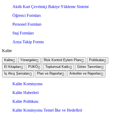
Akıllı Kart Çevrimiçi Bakiye Yükleme Sistemi
Öğrenci Formları
Personel Formları
Staj Formları
Arıza Takip Formu
Kalite
Kalite
Yönergeler
Risk Kontrol Eylem Planı
Politikalar
El Kitapları
PUKÖ
Toplumsal Katkı
Görev Tanımları
İş Akış Şemaları
Plan ve Raporlar
Anketler ve Raporları
Kalite Komisyonu
Kalite Haberleri
Kalite Politikası
Kalite Komisyonu Temel İlke ve Hedefleri