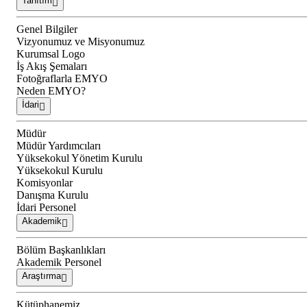
Tanıtım
Genel Bilgiler
Vizyonumuz ve Misyonumuz
Kurumsal Logo
İş Akış Şemaları
Fotoğraflarla EMYO
Neden EMYO?
İdari
Müdür
Müdür Yardımcıları
Yüksekokul Yönetim Kurulu
Yüksekokul Kurulu
Komisyonlar
Danışma Kurulu
İdari Personel
Akademik
Bölüm Başkanlıkları
Akademik Personel
Araştırma
Kütüphanemiz