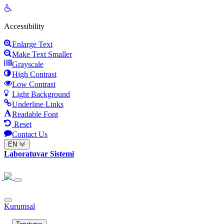
Open
toolbar
Accessibility
Enlarge Text
Make Text Smaller
Grayscale
High Contrast
Low Contrast
Light Background
Underline Links
Readable Font
Reset
Contact Us
EN
Laboratuvar Sistemi
Kurumsal