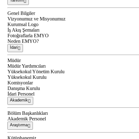
Tanıtım
Genel Bilgiler
Vizyonumuz ve Misyonumuz
Kurumsal Logo
İş Akış Şemaları
Fotoğraflarla EMYO
Neden EMYO?
İdari
Müdür
Müdür Yardımcıları
Yüksekokul Yönetim Kurulu
Yüksekokul Kurulu
Komisyonlar
Danışma Kurulu
İdari Personel
Akademik
Bölüm Başkanlıkları
Akademik Personel
Araştırma
Kütüphanemiz