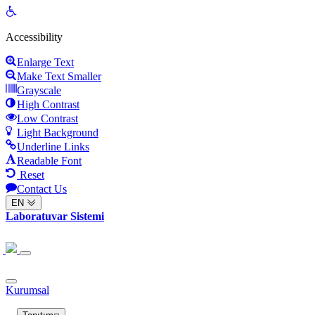
Open
toolbar
Accessibility
Enlarge Text
Make Text Smaller
Grayscale
High Contrast
Low Contrast
Light Background
Underline Links
Readable Font
Reset
Contact Us
EN
Laboratuvar Sistemi
Kurumsal