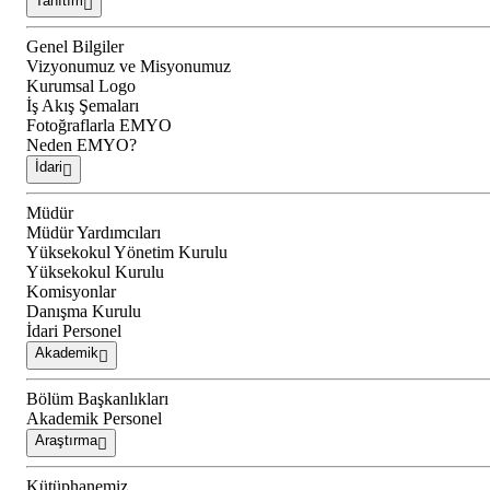
Tanıtım
Genel Bilgiler
Vizyonumuz ve Misyonumuz
Kurumsal Logo
İş Akış Şemaları
Fotoğraflarla EMYO
Neden EMYO?
İdari
Müdür
Müdür Yardımcıları
Yüksekokul Yönetim Kurulu
Yüksekokul Kurulu
Komisyonlar
Danışma Kurulu
İdari Personel
Akademik
Bölüm Başkanlıkları
Akademik Personel
Araştırma
Kütüphanemiz