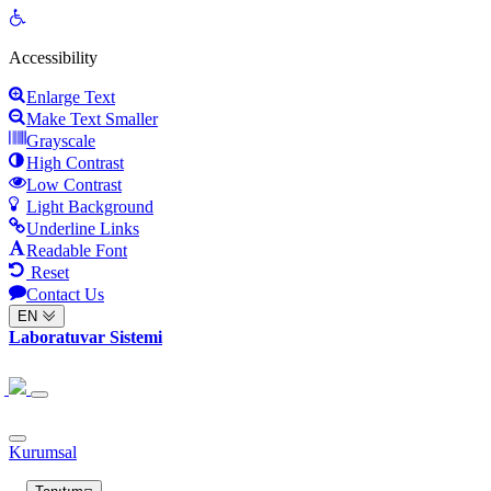
Open
toolbar
Accessibility
Enlarge Text
Make Text Smaller
Grayscale
High Contrast
Low Contrast
Light Background
Underline Links
Readable Font
Reset
Contact Us
EN
Laboratuvar Sistemi
Kurumsal