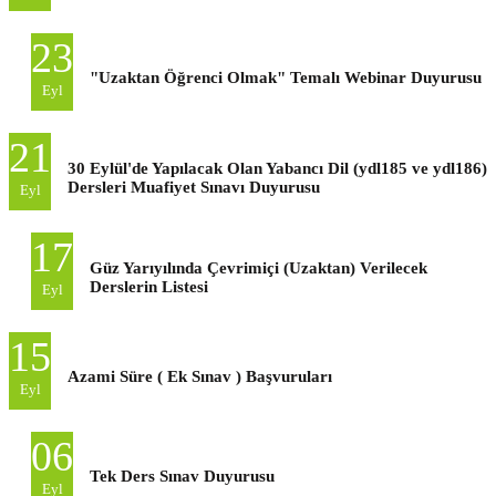
23
"Uzaktan Öğrenci Olmak" Temalı Webinar Duyurusu
Eyl
21
30 Eylül'de Yapılacak Olan Yabancı Dil (ydl185 ve ydl186)
Dersleri Muafiyet Sınavı Duyurusu
Eyl
17
Güz Yarıyılında Çevrimiçi (Uzaktan) Verilecek
Derslerin Listesi
Eyl
15
Azami Süre ( Ek Sınav ) Başvuruları
Eyl
06
Tek Ders Sınav Duyurusu
Eyl