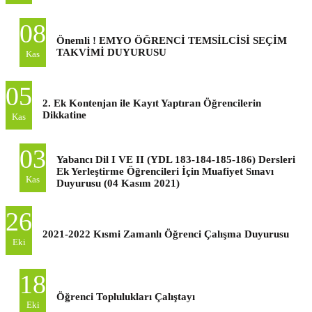
08
Önemli ! EMYO ÖĞRENCİ TEMSİLCİSİ SEÇİM
TAKVİMİ DUYURUSU
Kas
05
2. Ek Kontenjan ile Kayıt Yaptıran Öğrencilerin
Dikkatine
Kas
03
Yabancı Dil I VE II (YDL 183-184-185-186) Dersleri
Ek Yerleştirme Öğrencileri İçin Muafiyet Sınavı
Kas
Duyurusu (04 Kasım 2021)
26
2021-2022 Kısmi Zamanlı Öğrenci Çalışma Duyurusu
Eki
18
Öğrenci Toplulukları Çalıştayı
Eki