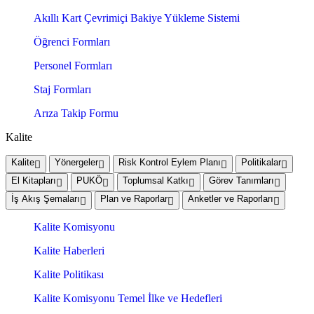
Akıllı Kart Çevrimiçi Bakiye Yükleme Sistemi
Öğrenci Formları
Personel Formları
Staj Formları
Arıza Takip Formu
Kalite
Kalite
Yönergeler
Risk Kontrol Eylem Planı
Politikalar
El Kitapları
PUKÖ
Toplumsal Katkı
Görev Tanımları
İş Akış Şemaları
Plan ve Raporlar
Anketler ve Raporları
Kalite Komisyonu
Kalite Haberleri
Kalite Politikası
Kalite Komisyonu Temel İlke ve Hedefleri