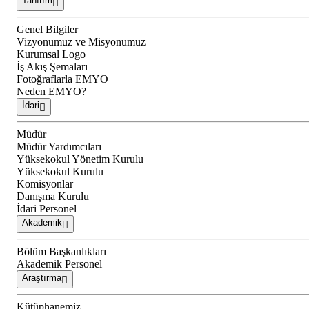
Tanıtım
Genel Bilgiler
Vizyonumuz ve Misyonumuz
Kurumsal Logo
İş Akış Şemaları
Fotoğraflarla EMYO
Neden EMYO?
İdari
Müdür
Müdür Yardımcıları
Yüksekokul Yönetim Kurulu
Yüksekokul Kurulu
Komisyonlar
Danışma Kurulu
İdari Personel
Akademik
Bölüm Başkanlıkları
Akademik Personel
Araştırma
Kütüphanemiz