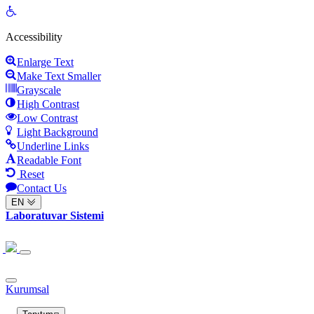
Open
toolbar
Accessibility
Enlarge Text
Make Text Smaller
Grayscale
High Contrast
Low Contrast
Light Background
Underline Links
Readable Font
Reset
Contact Us
EN
Laboratuvar Sistemi
Kurumsal