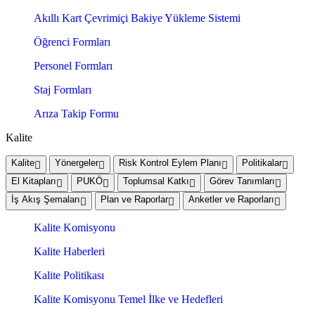
Akıllı Kart Çevrimiçi Bakiye Yükleme Sistemi
Öğrenci Formları
Personel Formları
Staj Formları
Arıza Takip Formu
Kalite
Kalite
Yönergeler
Risk Kontrol Eylem Planı
Politikalar
El Kitapları
PUKÖ
Toplumsal Katkı
Görev Tanımları
İş Akış Şemaları
Plan ve Raporlar
Anketler ve Raporları
Kalite Komisyonu
Kalite Haberleri
Kalite Politikası
Kalite Komisyonu Temel İlke ve Hedefleri