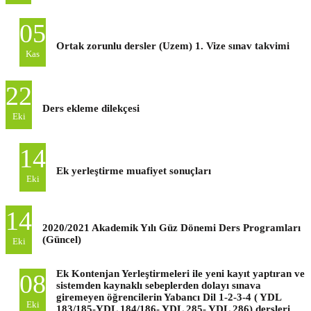
05
Ortak zorunlu dersler (Uzem) 1. Vize sınav takvimi
Kas
22
Ders ekleme dilekçesi
Eki
14
Ek yerleştirme muafiyet sonuçları
Eki
14
2020/2021 Akademik Yılı Güz Dönemi Ders Programları
(Güncel)
Eki
Ek Kontenjan Yerleştirmeleri ile yeni kayıt yaptıran ve
08
sistemden kaynaklı sebeplerden dolayı sınava
giremeyen öğrencilerin Yabancı Dil 1-2-3-4 ( YDL
Eki
183/185-YDL 184/186- YDL 285- YDL 286) dersleri