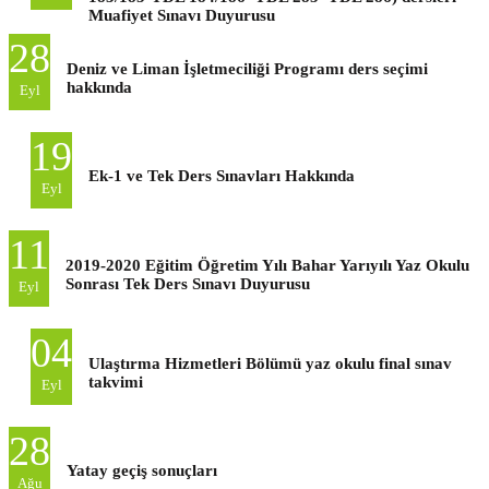
Muafiyet Sınavı Duyurusu
28
Deniz ve Liman İşletmeciliği Programı ders seçimi
hakkında
Eyl
19
Ek-1 ve Tek Ders Sınavları Hakkında
Eyl
11
2019-2020 Eğitim Öğretim Yılı Bahar Yarıyılı Yaz Okulu
Sonrası Tek Ders Sınavı Duyurusu
Eyl
04
Ulaştırma Hizmetleri Bölümü yaz okulu final sınav
takvimi
Eyl
28
Yatay geçiş sonuçları
Ağu