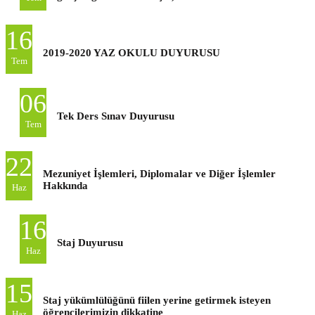
16
2019-2020 YAZ OKULU DUYURUSU
Tem
06
Tek Ders Sınav Duyurusu
Tem
22
Mezuniyet İşlemleri, Diplomalar ve Diğer İşlemler
Hakkında
Haz
16
Staj Duyurusu
Haz
15
Staj yükümlülüğünü fiilen yerine getirmek isteyen
öğrencilerimizin dikkatine
Haz