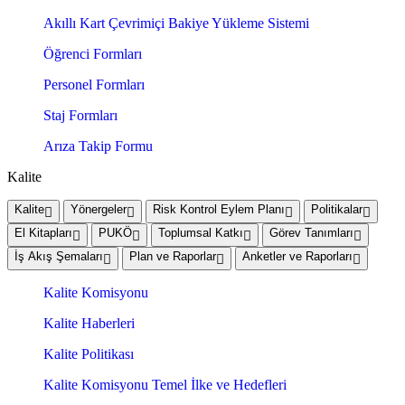
Akıllı Kart Çevrimiçi Bakiye Yükleme Sistemi
Öğrenci Formları
Personel Formları
Staj Formları
Arıza Takip Formu
Kalite
Kalite
Yönergeler
Risk Kontrol Eylem Planı
Politikalar
El Kitapları
PUKÖ
Toplumsal Katkı
Görev Tanımları
İş Akış Şemaları
Plan ve Raporlar
Anketler ve Raporları
Kalite Komisyonu
Kalite Haberleri
Kalite Politikası
Kalite Komisyonu Temel İlke ve Hedefleri