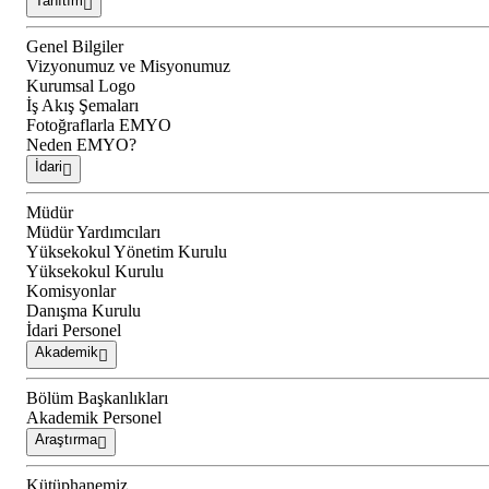
Tanıtım
Genel Bilgiler
Vizyonumuz ve Misyonumuz
Kurumsal Logo
İş Akış Şemaları
Fotoğraflarla EMYO
Neden EMYO?
İdari
Müdür
Müdür Yardımcıları
Yüksekokul Yönetim Kurulu
Yüksekokul Kurulu
Komisyonlar
Danışma Kurulu
İdari Personel
Akademik
Bölüm Başkanlıkları
Akademik Personel
Araştırma
Kütüphanemiz