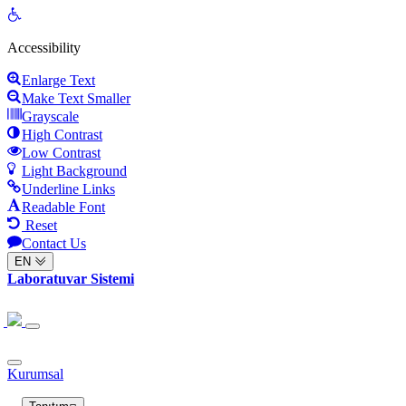
Open
toolbar
Accessibility
Enlarge Text
Make Text Smaller
Grayscale
High Contrast
Low Contrast
Light Background
Underline Links
Readable Font
Reset
Contact Us
EN
Laboratuvar Sistemi
Kurumsal